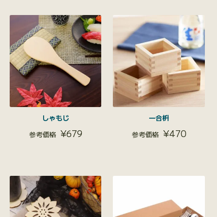
しゃもじ
一合枡
¥
679
¥
470