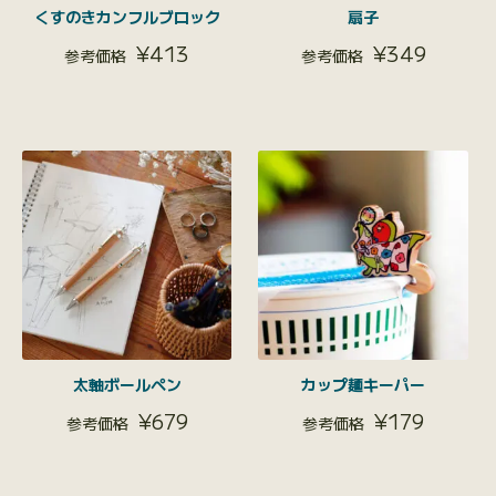
くすのきカンフルブロック
扇子
¥
413
¥
349
太軸ボールペン
カップ麺キーパー
¥
679
¥
179