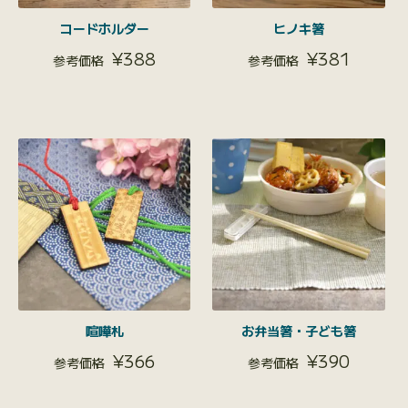
コードホルダー
ヒノキ箸
¥
388
¥
381
喧嘩札
お弁当箸・子ども箸
¥
366
¥
390