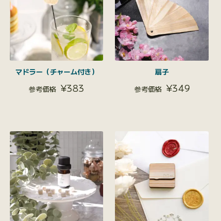
マドラー（チャーム付き）
扇子
¥
383
¥
349