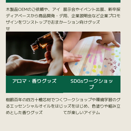
木製品OEMのご依頼や、アイ
展示会やイベント出展、新卒採
ディアベースから商品開発・デ
用、企業説明会など企業プロモ
ザインをワンストップでおまか
ーション向けグッズ
せ
SDGsワークショッ
アロマ・香りグッズ
プ
ワークショップや環境学習のグ
樹齢百年の四万十檜芯材でつく
ッズをはじめ、色塗りや組み立
るエッセンシャルオイルをはじ
てが楽しいアイテム
めとした香りグッズ