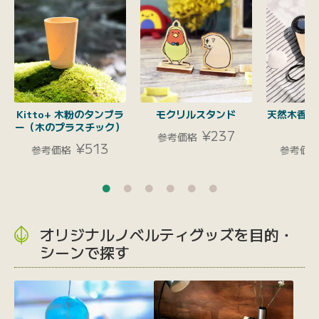
Kitto+ 木粉のタンブラ
モクリルスタンド
天然木香る
ー（木のプラスチック）
¥237
参考価格
¥513
参考価格
参考価
オリジナルノベルティグッズを目的・
シーンで探す