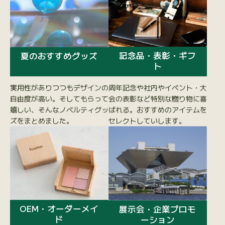
記念品・表彰・ギフ
夏のおすすめグッズ
ト
周年記念や社内やイベント・大
実用性がありつつもデザインの
会の表彰など特別な贈り物に喜
自由度が高い。そしてもらって
ばれる。おすすめのアイテムを
嬉しい、そんなノベルティグッ
セレクトしていします。
ズをまとめました。
OEM・オーダーメイ
展示会・企業プロモ
ド
ーション