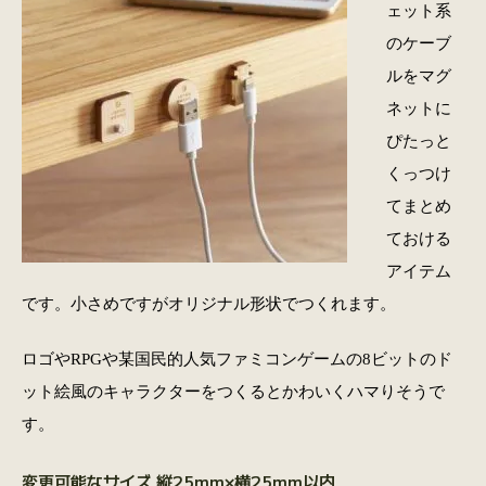
ェット系
のケーブ
ルをマグ
ネットに
ぴたっと
くっつけ
てまとめ
ておける
アイテム
です。小さめですがオリジナル形状でつくれます。
ロゴやRPGや某国民的人気ファミコンゲームの8ビットのド
ット絵風のキャラクターをつくるとかわいくハマりそうで
す。
変更可能なサイズ 縦25mm×横25mm以内