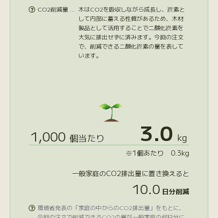
CO2削減量 …
木はCO2を吸収しながら成長し、炭素と

して内部に蓄える性質があるため、木材
製品として活用することで二酸化炭素を
大気に排出せずに済みます。今回の注文
で、削減できる二酸化炭素の量を表して
います。
3.0
1,000
kg
個当たり
※1個あたり 0.3kg
一般家庭のCO2排出量に置き換えると
10.0
日分削減
環境省発表の「家庭の中からのCO2排出量」をもとに、

今回の注文で削減できるCO2の量が一般家庭の何日分に