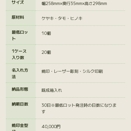
サイズ
幅258mm×奥行35mm×高さ298mm
原材料
ケヤキ・タモ・ヒノキ
最低ロッ
10個
ト
1ケース
20個
入り数
名入れ方
焼印・レーザー彫刻・シルク印刷
法
納品形態
既成箱入れ
納期日数
30日※最低ロット発注時の日数になりま
す
焼印金型
40,000円