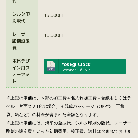
代
シルク印
15,000円
刷版代
レーザー
10,000円
彫刻設定
費
本体デザ
Yosegi Clock
イン用フ
Download
1.65MB
ォーマッ
ト
※上記の単価は、木部の加工費＋名入れ加工費＋台紙もしくはラ
ベル（片面スミ1色の場合）＋既成パッケージ（OPP袋、圧着
袋、箱など）の料金が含まれた金額となります。
※上記の単価には、焼印の金型代、シルク印刷の版代、レーザー
彫刻の設定費といった初期費用、校正費、送料は含まれておりま