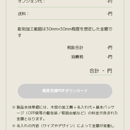
オプション代
：
-
円
送料：
-
円
彫刻加工範囲は30mm×30mm程度を想定した金額で
す
税抜合計
-
円
消費税
-
円
-
合計
円
製品本体単価には、木部の加工費＋名入れ代＋基本パッケ
ージ（OPP袋等の個包装／取説台紙など）の料金が含まれた
金額となります。
名入れの内容（サイズやデザイン）によって金額が変動し