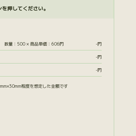
ンを押してください。
数量：500 × 商品単価：606円
-
円
-
円
-
円
mm×30mm程度を想定した金額です