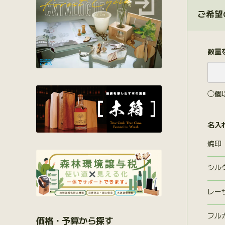
ご希望
数量
◯個
名入
焼印
シル
レー
フル
価格・予算から探す