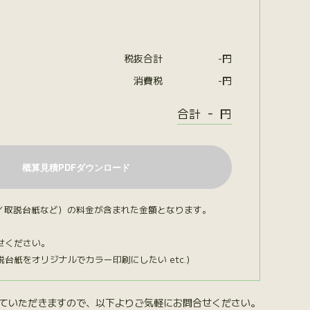
税抜合計
-
円
消費税
-
円
-
合計
円
／取説台紙など）の料金が含まれた金額となります。
せください。
紙をオリジナルでカラー印刷にしたい etc.）
ていただきますので、以下よりご気軽にお問合せください。