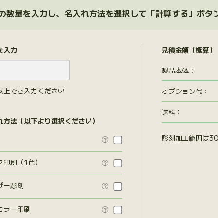
の数量を入力し、名入れ方法を選択して「計算する」ボタ
を入力
見積金額（概算）
製品本体：
以上でご入力ください
オプション代
：
送料：
れ方法（以下より選択ください）
彫刻加工範囲は30

ク印刷（1色）

ザー彫刻

カラー印刷
