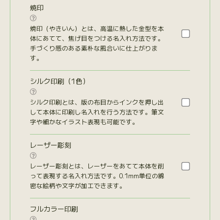
焼印

焼印（やきいん）とは、高温に熱した金型を本
体にあてて、焦げ目をつける名入れ方法です。
手づくり感のある素朴な風合いに仕上がりま
す。
シルク印刷（1色）

シルク印刷とは、版の布目からインクを押し出
して本体に印刷し名入れを行う方法です。筆文
字や細かなイラスト表現も可能です。
レーザー彫刻

レーザー彫刻とは、レーザーをあてて本体を削
って表現する名入れ方法です。0.1mm単位の綿
密な絵柄や文字が加工できます。
フルカラー印刷
