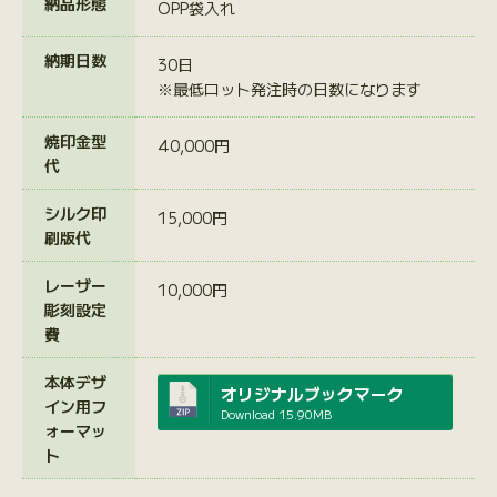
納品形態
OPP袋入れ
納期日数
30日
※最低ロット発注時の日数になります
焼印金型
40,000円
代
シルク印
15,000円
刷版代
レーザー
10,000円
彫刻設定
費
本体デザ
オリジナルブックマーク
イン用フ
Download
15.90MB
ォーマッ
ト