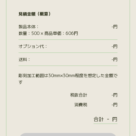
見積金額（概算）
製品本体：
-
円
数量：500 × 商品単価：606円
オプション代
：
-
円
送料：
-
円
彫刻加工範囲は30mm×30mm程度を想定した金額で
す
税抜合計
-
円
消費税
-
円
-
合計
円