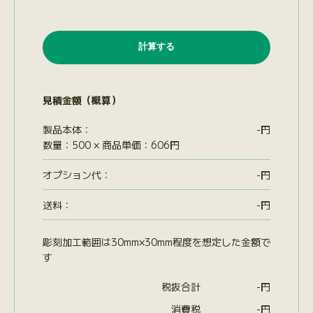
見積金額（概算）
製品本体：
-
円
数量：500 × 商品単価：606円
オプション代
：
-
円
送料：
-
円
彫刻加工範囲は30mm×30mm程度を想定した金額で
す
税抜合計
-
円
消費税
-
円