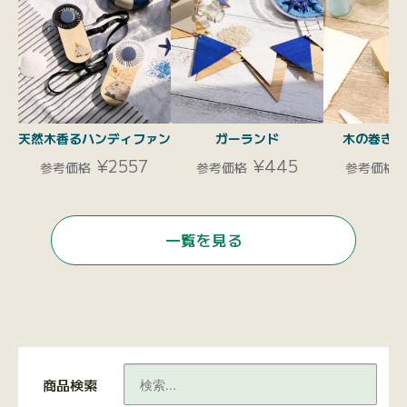
天然木香るハンディファン
ガーランド
木の巻き尺
¥2557
¥445
参考価格
参考価格
参考価格
一覧を見る
商品検索