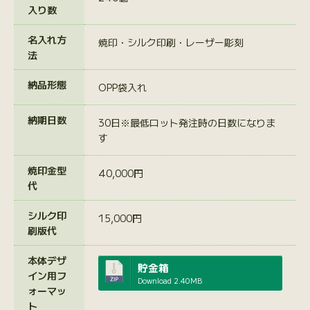
入り数
名入れ方
焼印・シルク印刷・レーザー彫刻
法
納品形態
OPP袋入れ
納期日数
30日※最低ロット発注時の日数になりま
す
焼印金型
40,000円
代
シルク印
15,000円
刷版代
本体デザ
貯金箱
イン用フ
Download
2.40MB
ォーマッ
ト