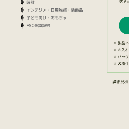
ます
時計
インテリア・日用雑貨・装飾品
子ども向け・おもちゃ
FSC®認証材
製品本
名入れ
パッケ
各種仕
詳細見積