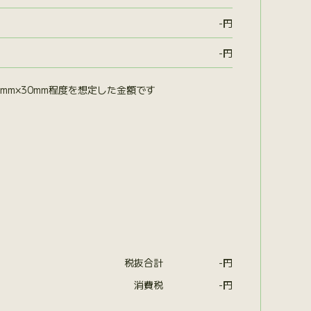
-
円
-
円
mm×30mm程度を想定した金額です
税抜合計
-
円
消費税
-
円