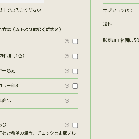
以上でご入力ください
オプション代
：
送料：
れ方法（以下より選択ください）
彫刻加工範囲は30

ク印刷（1色）

ザー彫刻

カラー印刷

ル商品

あり

正をご希望の場合、チェックをお願いし