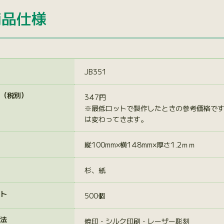
商品仕様
JB351
（税別）
347円
※最低ロットで製作したときの参考価格で
は変わってきます。
縦100mm×横148mm×厚さ1.2ｍｍ
杉、紙
ト
500個
法
焼印・シルク印刷・レーザー彫刻