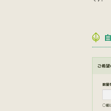
ご希望
数量
◯個