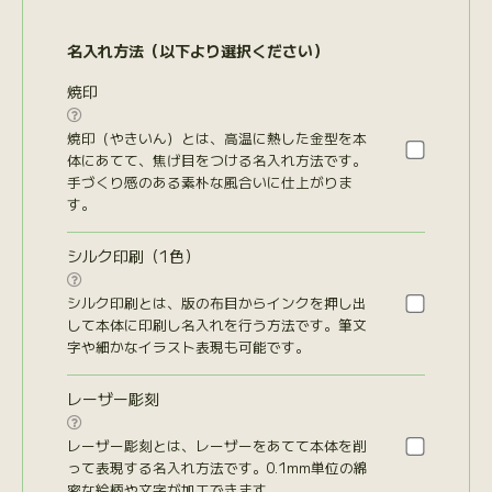
名入れ方法（以下より選択ください）
焼印

焼印（やきいん）とは、高温に熱した金型を本
体にあてて、焦げ目をつける名入れ方法です。
手づくり感のある素朴な風合いに仕上がりま
す。
シルク印刷（1色）

シルク印刷とは、版の布目からインクを押し出
して本体に印刷し名入れを行う方法です。筆文
字や細かなイラスト表現も可能です。
レーザー彫刻

レーザー彫刻とは、レーザーをあてて本体を削
って表現する名入れ方法です。0.1mm単位の綿
密な絵柄や文字が加工できます。