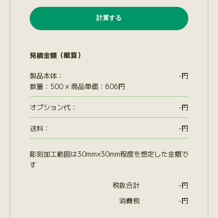
見積金額（概算）
製品本体：
-
円
数量：500 × 商品単価：606円
オプション代
：
-
円
送料：
-
円
彫刻加工範囲は30mm×30mm程度を想定した金額で
す
税抜合計
-
円
消費税
-
円