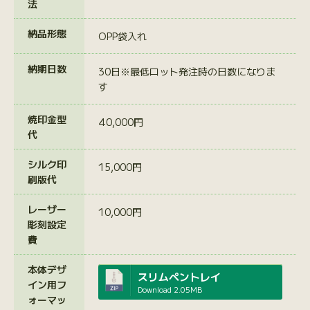
法
納品形態
OPP袋入れ
納期日数
30日※最低ロット発注時の日数になりま
す
焼印金型
40,000円
代
シルク印
15,000円
刷版代
レーザー
10,000円
彫刻設定
費
本体デザ
スリムペントレイ
イン用フ
Download
2.05MB
ォーマッ