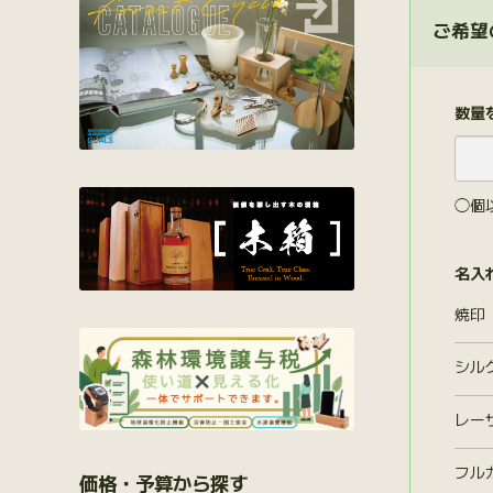
ご希望
数量
◯個
名入
焼印
シル
レー
フル
価格・予算から探す