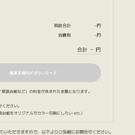
税抜合計
-
円
消費税
-
円
-
合計
円
／取説台紙など）の料金が含まれた金額となります。
せください。
紙をオリジナルでカラー印刷にしたい etc.）
ていただきますので、以下よりご気軽にお問合せください。