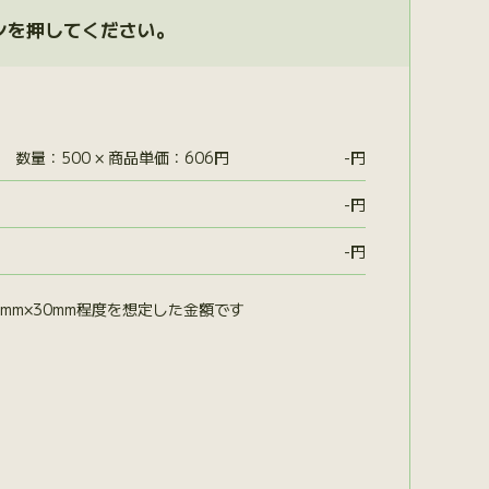
ンを押してください。
数量：500 × 商品単価：606円
-
円
-
円
-
円
mm×30mm程度を想定した金額です