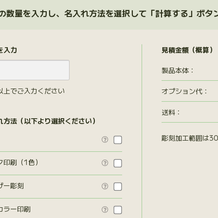
の数量を入力し、名入れ方法を選択して「計算する」ボタ
を入力
見積金額（概算）
製品本体：
以上でご入力ください
オプション代
：
送料：
れ方法（以下より選択ください）
彫刻加工範囲は30

ク印刷（1色）

ザー彫刻

カラー印刷
