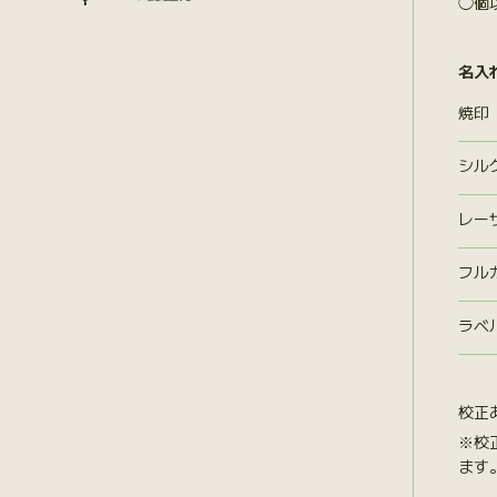
◯個
名入
焼印
シル
レー
フル
ラベ
校正
※校
ます