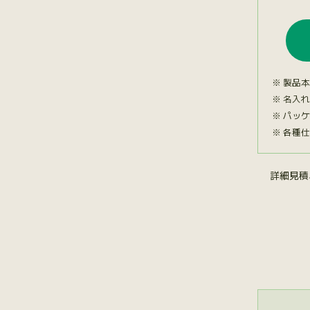
製品本
名入れ
パッケ
各種仕
詳細見積