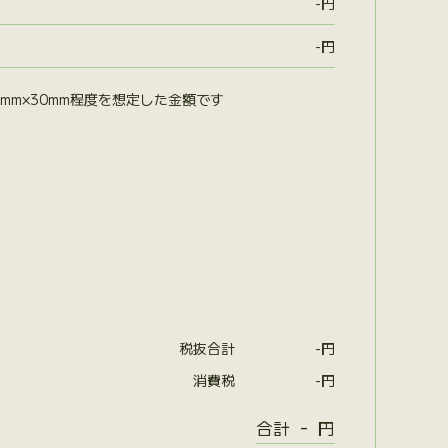
-
円
-
円
mm×30mm程度を想定した金額です
税抜合計
-
円
消費税
-
円
-
合計
円