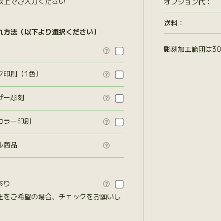
以上でご入力ください
オプション代
：
送料：
れ方法（以下より選択ください）
彫刻加工範囲は30

ク印刷（1色）

ザー彫刻

カラー印刷

ル商品

あり

正をご希望の場合、チェックをお願いし
。