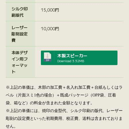
シルク印
15,000円
刷版代
レーザー
10,000円
彫刻設定
費
本体デザ
木製スピーカー
イン用フ
Download
3.32MB
ォーマッ
ト
※上記の単価は、木部の加工費＋名入れ加工費＋台紙もしくはラ
ベル（片面スミ1色の場合）＋既成パッケージ（OPP袋、圧着
袋、箱など）の料金が含まれた金額となります。
※上記の単価には、焼印の金型代、シルク印刷の版代、レーザー
彫刻の設定費といった初期費用、校正費、送料は含まれておりま
せん。