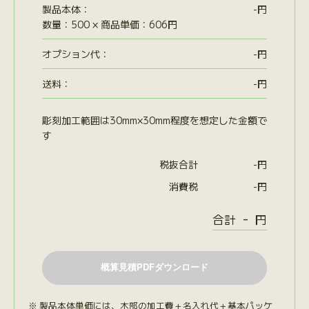
製品本体：
-
円
数量：500 × 商品単価：606円
オプション代
：
-
円
送料：
-
円
彫刻加工範囲は30mm×30mm程度を想定した金額で
す
税抜合計
-
円
消費税
-
円
-
合計
円
製品本体単価には、木部の加工費＋名入れ代＋基本パッケ