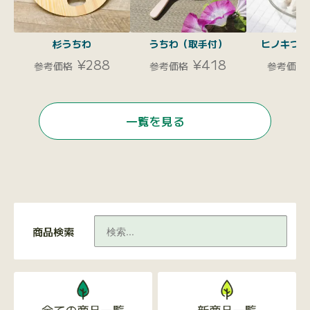
杉うちわ
うちわ（取手付）
ヒノキつぶ
¥288
¥418
参考価格
参考価格
参考価格
一覧を見る
商品検索