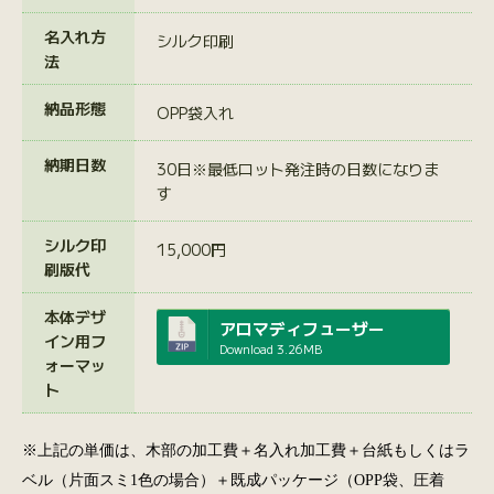
名入れ方
シルク印刷
法
納品形態
OPP袋入れ
納期日数
30日※最低ロット発注時の日数になりま
す
シルク印
15,000円
刷版代
本体デザ
アロマディフューザー
イン用フ
Download
3.26MB
ォーマッ
ト
※上記の単価は、木部の加工費＋名入れ加工費＋台紙もしくはラ
ベル（片面スミ1色の場合）＋既成パッケージ（OPP袋、圧着