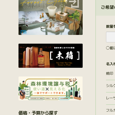
ご希望
数量
◯個
名入
焼印
シル
レー
フル
価格・予算から探す