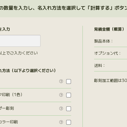
の数量を入力し、名入れ方法を選択して「計算する」ボタ
を入力
見積金額（概算）
製品本体：
以上でご入力ください
オプション代
：
送料：
れ方法（以下より選択ください）
彫刻加工範囲は30

ク印刷（1色）

ザー彫刻

カラー印刷
