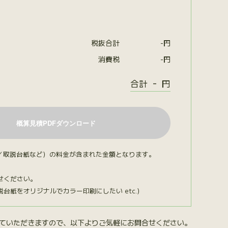
税抜合計
-
円
消費税
-
円
-
合計
円
／取説台紙など）の料金が含まれた金額となります。
せください。
紙をオリジナルでカラー印刷にしたい etc.）
ていただきますので、以下よりご気軽にお問合せください。