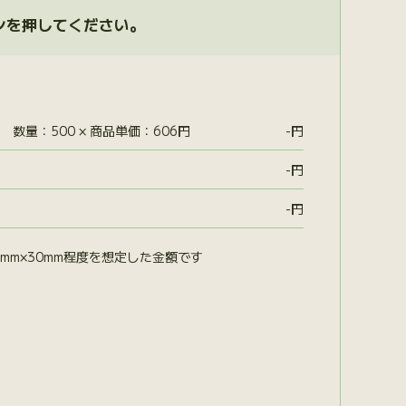
ンを押してください。
数量：500 × 商品単価：606円
-
円
-
円
-
円
mm×30mm程度を想定した金額です