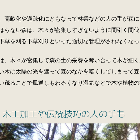
、高齢化や過疎化にともなって林業などの人の手が森に
はらない森は、木々が密集しすぎないように間引く間伐
下草を刈る下草刈りといった適切な管理がされなくなっ
は、木々が密集して森の土の栄養を奪い合って木が細く
い木は太陽の光を遮って森のなかを暗くしてしまって森
い茂ることで風通しもわるくなり湿気などで木や植物の
、木工加工や伝統技巧の人の手も