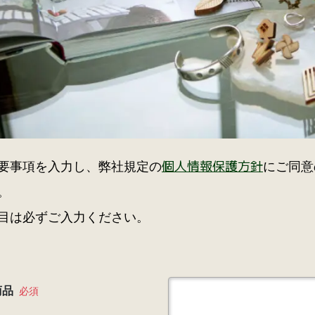
個⼈情報保護⽅針
要事項を⼊⼒し、弊社規定の
にご同意
。
⽬は必ずご⼊⼒ください。