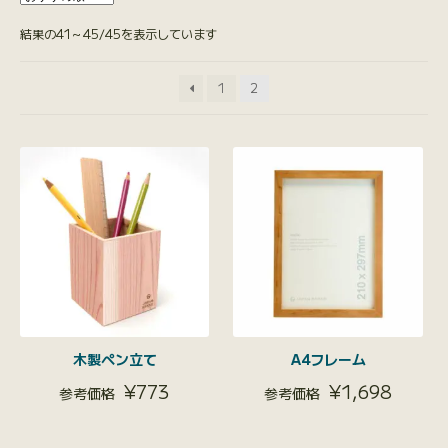
結果の41～45/45を表示しています
1
2
木製ペン立て
A4フレーム
¥
773
¥
1,698