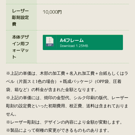
レーザー
10,000円
彫刻設定
費
本体デザ
A4フレーム
イン用フ
Download
1.23MB
ォーマッ
ト
※上記の単価は、木部の加工費＋名入れ加工費＋台紙もしくはラ
ベル（片面スミ1色の場合）＋既成パッケージ（OPP袋、圧着
袋、箱など）の料金が含まれた金額となります。
※上記の単価には、焼印の金型代、シルク印刷の版代、レーザー
彫刻の設定費といった初期費用、校正費、送料は含まれておりま
せん。
※レーザー彫刻は、デザインの内容により金額が変動します。
※製品によって樹種の変更ができるものものあります。