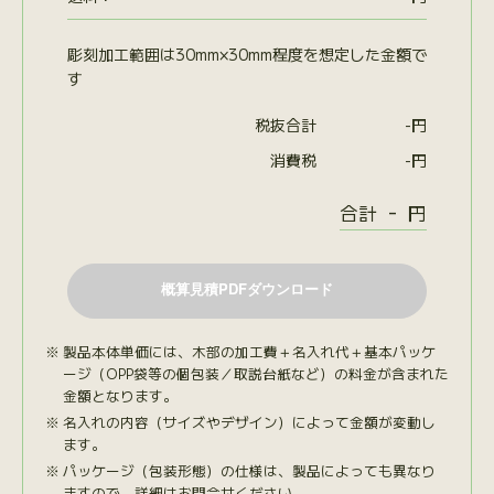
彫刻加工範囲は30mm×30mm程度を想定した金額で
す
税抜合計
-
円
消費税
-
円
-
合計
円
製品本体単価には、木部の加工費＋名入れ代＋基本パッケ
ージ（OPP袋等の個包装／取説台紙など）の料金が含まれた
金額となります。
名入れの内容（サイズやデザイン）によって金額が変動し
ます。
パッケージ（包装形態）の仕様は、製品によっても異なり
ますので、詳細はお問合せください。