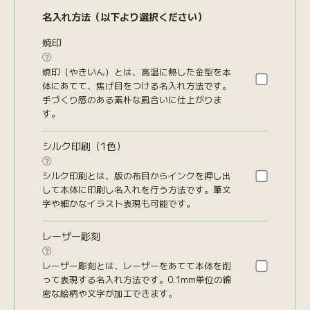
名入れ方法（以下より選択ください）
焼印

焼印（やきいん）とは、高温に熱した金型を本
体にあてて、焦げ目をつける名入れ方法です。
手づくり感のある素朴な風合いに仕上がりま
す。
シルク印刷（1色）

シルク印刷とは、版の布目からインクを押し出
して本体に印刷し名入れを行う方法です。筆文
字や細かなイラスト表現も可能です。
レーザー彫刻

レーザー彫刻とは、レーザーをあてて本体を削
って表現する名入れ方法です。0.1mm単位の綿
密な絵柄や文字が加工できます。