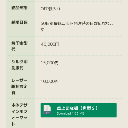
納品形態
OPP袋入れ
納期日数
30日※最低ロット発注時の日数になりま
す
焼印金型
40,000円
代
シルク印
15,000円
刷版代
レーザー
10,000円
彫刻設定
費
本体デザ
卓上まな板（角型Ｓ）
イン用フ
Download
1.93 MB
ォーマッ
ト