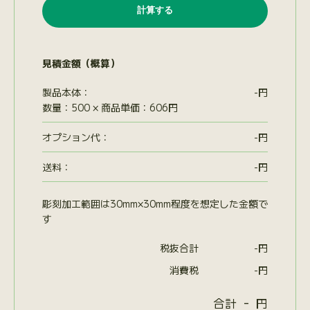
見積金額（概算）
製品本体：
-
円
数量：500 × 商品単価：606円
オプション代
：
-
円
送料：
-
円
彫刻加工範囲は30mm×30mm程度を想定した金額で
す
税抜合計
-
円
消費税
-
円
-
合計
円