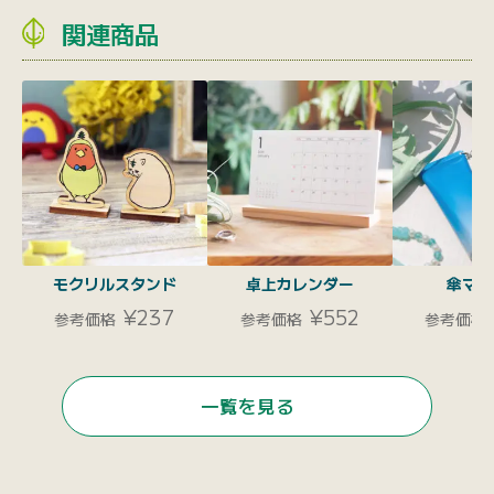
関連商品
モクリルスタンド
卓上カレンダー
傘マー
¥237
¥552
参考価格
参考価格
参考価格
一覧を見る