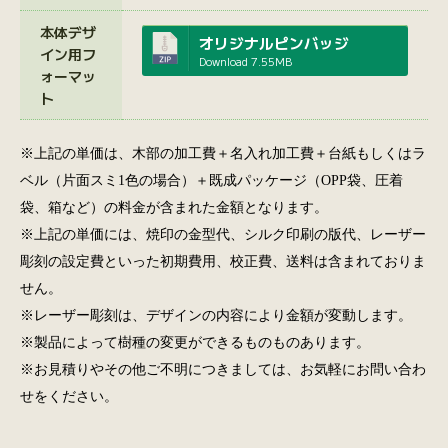
本体デザ
オリジナルピンバッジ
イン用フ
Download
7.55MB
ォーマッ
ト
※上記の単価は、木部の加工費＋名入れ加工費＋台紙もしくはラ
ベル（片面スミ1色の場合）＋既成パッケージ（OPP袋、圧着
袋、箱など）の料金が含まれた金額となります。
※上記の単価には、焼印の金型代、シルク印刷の版代、レーザー
彫刻の設定費といった初期費用、校正費、送料は含まれておりま
せん。
※レーザー彫刻は、デザインの内容により金額が変動します。
※製品によって樹種の変更ができるものものあります。
※お見積りやその他ご不明につきましては、お気軽にお問い合わ
せをください。