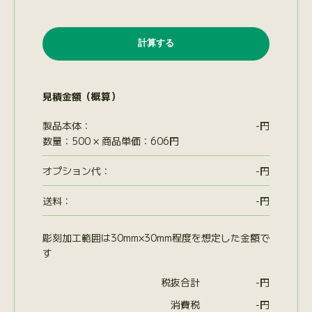
見積金額（概算）
製品本体：
-
円
数量：500 × 商品単価：606円
オプション代
：
-
円
送料：
-
円
彫刻加工範囲は30mm×30mm程度を想定した金額で
す
税抜合計
-
円
消費税
-
円