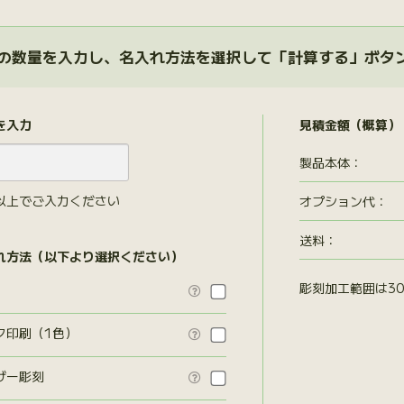
の数量を入力し、名入れ方法を選択して「計算する」ボタ
を入力
見積金額（概算）
製品本体：
以上でご入力ください
オプション代
：
送料：
れ方法（以下より選択ください）
彫刻加工範囲は30

ク印刷（1色）

ザー彫刻
