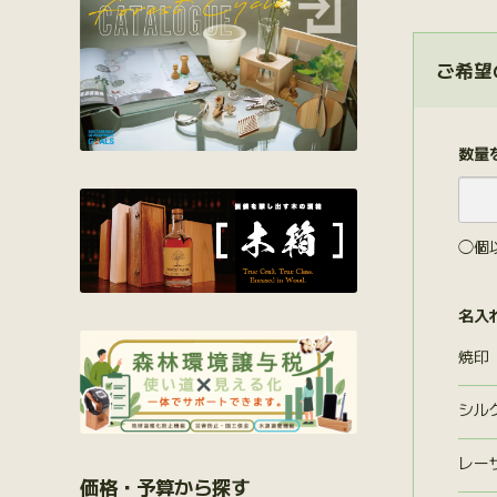
ご希望
数量
◯個
名入
焼印
シル
レー
価格・予算から探す