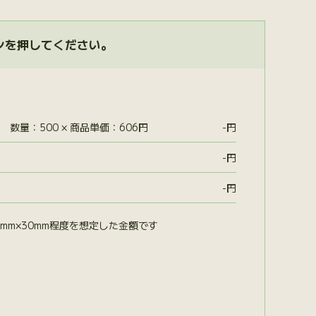
ンを押してください。
数量：500 × 商品単価：606円
-
円
-
円
-
円
mm×30mm程度を想定した金額です