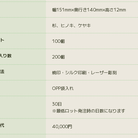
幅151mm×奥行き140mm×高さ12mm
杉、ヒノキ、ケヤキ
ト
100個
入り数
200個
法
焼印・シルク印刷・レーザー彫刻
OPP袋入れ
30日
※最低ロット発注時の日数になります
代
40,000円