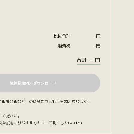
税抜合計
-
円
消費税
-
円
-
合計
円
／取説台紙など）の料金が含まれた金額となります。
せください。
紙をオリジナルでカラー印刷にしたい etc.）