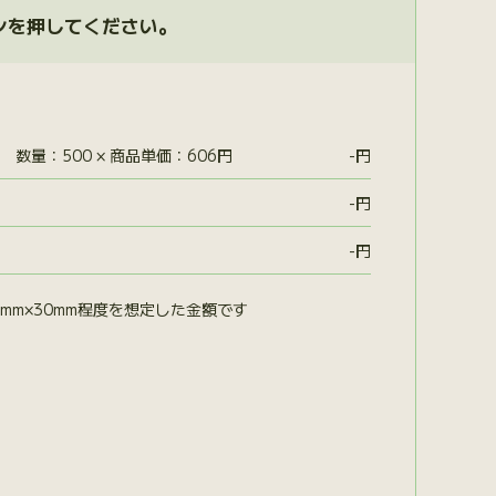
ンを押してください。
数量：500 × 商品単価：606円
-
円
-
円
-
円
mm×30mm程度を想定した金額です