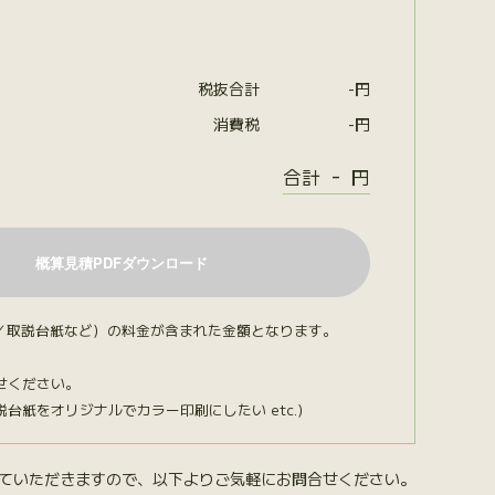
税抜合計
-
円
消費税
-
円
-
合計
円
／取説台紙など）の料金が含まれた金額となります。
せください。
紙をオリジナルでカラー印刷にしたい etc.）
ていただきますので、以下よりご気軽にお問合せください。