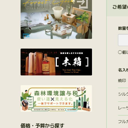
ご希望
数量
◯個
名入
焼印
シル
レー
フル
価格・予算から探す