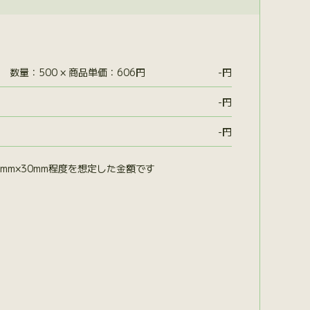
数量：500 × 商品単価：606円
-
円
-
円
-
円
mm×30mm程度を想定した金額です