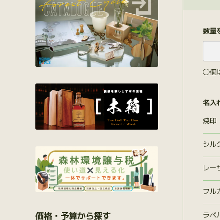
数量
◯個
名入
焼印
シル
レー
フル
価格・予算から探す
ラベ