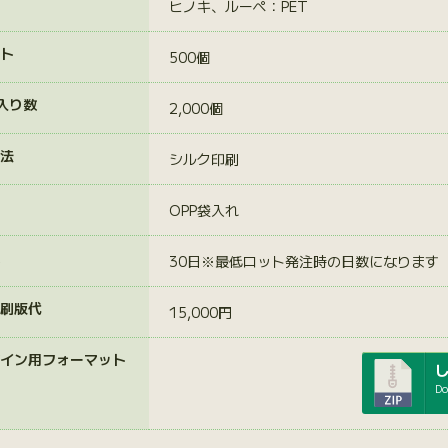
ヒノキ、ルーぺ：PET
ト
500個
入り数
2,000個
法
シルク印刷
OPP袋入れ
30日※最低ロット発注時の日数になります
刷版代
15,000円
イン用フォーマット
Do