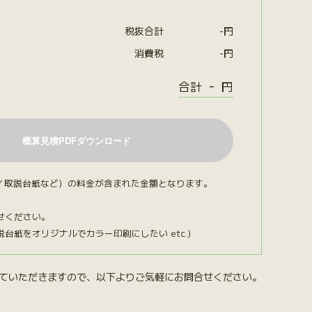
税抜合計
-
円
消費税
-
円
-
合計
円
／取説台紙など）の料金が含まれた金額となります。
せください。
紙をオリジナルでカラー印刷にしたい etc.）
ていただきますので、以下よりご気軽にお問合せください。