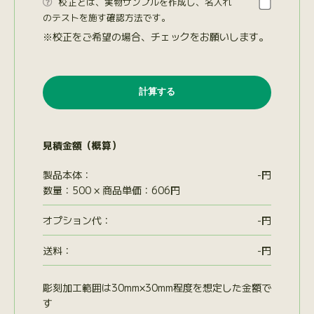
校正とは、実物サンプルを作成し、名入れ

のテストを施す確認方法です。
※校正をご希望の場合、チェックをお願いします。
見積金額（概算）
製品本体：
-
円
数量：500 × 商品単価：606円
オプション代
：
-
円
送料：
-
円
彫刻加工範囲は30mm×30mm程度を想定した金額で
す