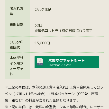
名入れ方
シルク印刷
法
納期日数
30日
※最低ロット発注時の日数になります
シルク印
15,000円
刷版代
本体デザ
木製マグネットシート
イン用フ
Download
7.33MB
ォーマッ
ト
※上記の単価は、木部の加工費＋名入れ加工費＋台紙もしくはラ
ベル（片面スミ1色の場合）＋既成パッケージ（OPP袋、圧着
袋、箱など）の料金が含まれた金額となります。
※上記の単価には、焼印の金型代、シルク印刷の版代、レーザー