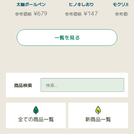
太軸ボールペン
ヒノキしおり
モクリルマ
¥679
¥147
参考価格
参考価格
参考価格
一覧を見る
商品検索