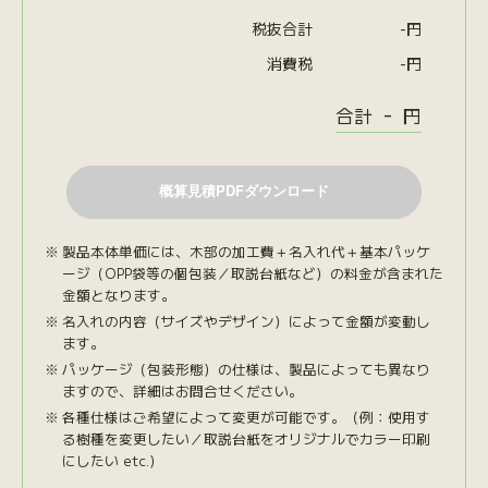
税抜合計
-
円
消費税
-
円
-
合計
円
製品本体単価には、木部の加工費＋名入れ代＋基本パッケ
ージ（OPP袋等の個包装／取説台紙など）の料金が含まれた
金額となります。
名入れの内容（サイズやデザイン）によって金額が変動し
ます。
パッケージ（包装形態）の仕様は、製品によっても異なり
ますので、詳細はお問合せください。
各種仕様はご希望によって変更が可能です。（例：使用す
る樹種を変更したい／取説台紙をオリジナルでカラー印刷
にしたい etc.）