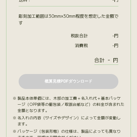
彫刻加工範囲は30mm×30mm程度を想定した金額で
す
税抜合計
-
円
消費税
-
円
-
合計
円
製品本体単価には、木部の加工費＋名入れ代＋基本パッケ
ージ（OPP袋等の個包装／取説台紙など）の料金が含まれた
金額となります。
名入れの内容（サイズやデザイン）によって金額が変動し
ます。
パッケージ（包装形態）の仕様は、製品によっても異なり