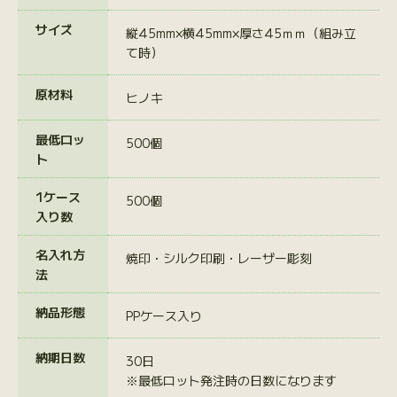
サイズ
縦45mm×横45mm×厚さ45ｍｍ（組み立
て時）
原材料
ヒノキ
最低ロッ
500個
ト
1ケース
500個
入り数
名入れ方
焼印・シルク印刷・レーザー彫刻
法
納品形態
PPケース入り
納期日数
30日
※最低ロット発注時の日数になります