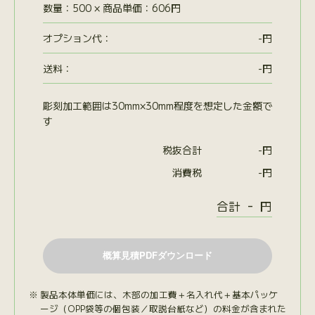
数量：500 × 商品単価：606円
オプション代
：
-
円
送料：
-
円
彫刻加工範囲は30mm×30mm程度を想定した金額で
す
税抜合計
-
円
消費税
-
円
-
合計
円
製品本体単価には、木部の加工費＋名入れ代＋基本パッケ
ージ（OPP袋等の個包装／取説台紙など）の料金が含まれた