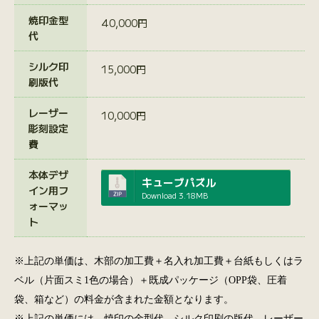
焼印金型
40,000円
代
シルク印
15,000円
刷版代
レーザー
10,000円
彫刻設定
費
本体デザ
キューブパズル
イン用フ
Download
3.18MB
ォーマッ
ト
※上記の単価は、木部の加工費＋名入れ加工費＋台紙もしくはラ
ベル（片面スミ1色の場合）＋既成パッケージ（OPP袋、圧着
袋、箱など）の料金が含まれた金額となります。
※上記の単価には、焼印の金型代、シルク印刷の版代、レーザー