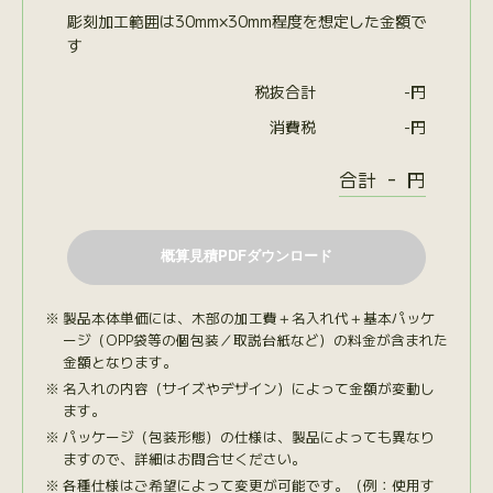
彫刻加工範囲は30mm×30mm程度を想定した金額で
す
税抜合計
-
円
消費税
-
円
-
合計
円
製品本体単価には、木部の加工費＋名入れ代＋基本パッケ
ージ（OPP袋等の個包装／取説台紙など）の料金が含まれた
金額となります。
名入れの内容（サイズやデザイン）によって金額が変動し
ます。
パッケージ（包装形態）の仕様は、製品によっても異なり
ますので、詳細はお問合せください。
各種仕様はご希望によって変更が可能です。（例：使用す