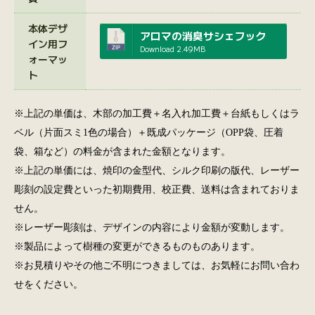
本体デザ
アロマの消臭サシェフック
イン用フ
Download
2.49MB
ォーマッ
ト
※上記の単価は、木部の加工費＋名入れ加工費＋台紙もしくはラ
ベル（片面スミ1色の場合）＋既成パッケージ（OPP袋、圧着
袋、箱など）の料金が含まれた金額となります。
※上記の単価には、焼印の金型代、シルク印刷の版代、レーザー
彫刻の設定費といった初期費用、校正費、送料は含まれておりま
せん。
※レーザー彫刻は、デザインの内容により金額が変動します。
※製品によって樹種の変更ができるものものあります。
※お見積りやその他ご不明につきましては、お気軽にお問い合わ
せをください。