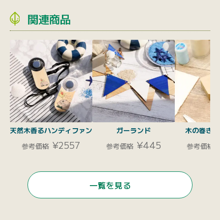
関連商品
天然木香るハンディファン
ガーランド
木の巻き尺
¥2557
¥445
参考価格
参考価格
参考価格
一覧を見る