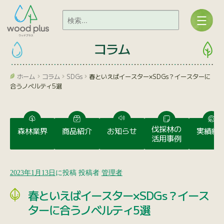
コラム
ホーム
コラム
SDGs
春といえばイースター×SDGs？イースターに
合うノベルティ5選
伐採林の
森林業界
商品紹介
お知らせ
実績紹
活用事例
2023年1月13日
に投稿
投稿者
管理者
春といえばイースター×SDGs？イース
ターに合うノベルティ5選