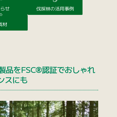
知らせ
伐採林の活用事例
伐材
製品をFSC®︎認証でおしゃれ
ンスにも