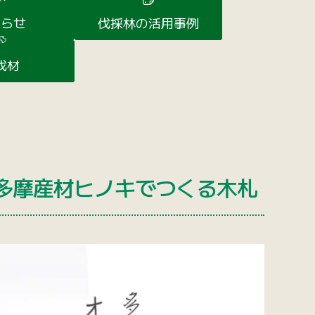
知らせ
伐採林の活用事例
伐材
多摩産材ヒノキでつくる木札