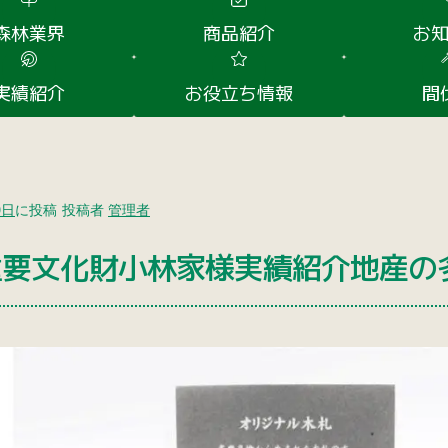
森林業界
商品紹介
お
実績紹介
お役立ち情報
間
9日
に投稿
投稿者
管理者
重要文化財小林家様実績紹介地産の