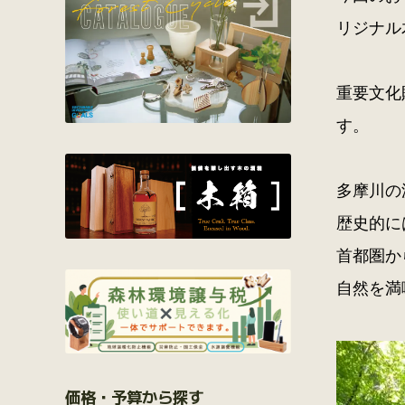
リジナル
重要文化
す。
多摩川の
歴史的に
首都圏か
自然を満
価格・予算から探す