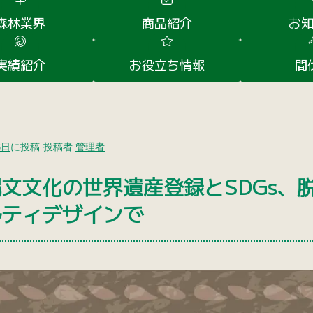
森林業界
商品紹介
お
実績紹介
お役立ち情報
間
8日
に投稿
投稿者
管理者
縄文文化の世界遺産登録とSDGs、
ルティデザインで