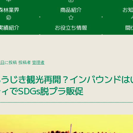
森林業界
商品紹介
お
実績紹介
お役立ち情報
間
4日
に投稿
投稿者
管理者
もうじき観光再開？インバウンドは
ィでSDGs脱プラ販促