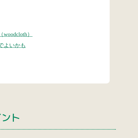
dcloth）
でよいかも
イント