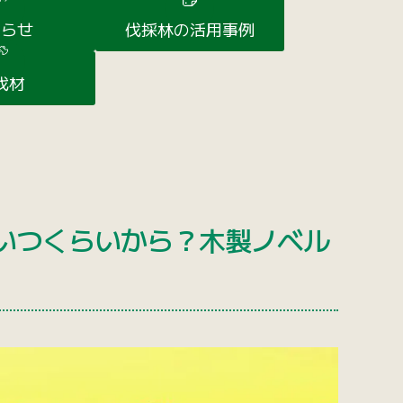
知らせ
伐採林の活用事例
伐材
いつくらいから？木製ノベル