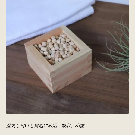
湿気も匂いも自然に吸湿、吸収。小粒