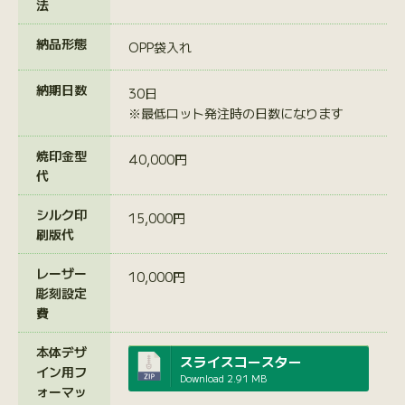
法
納品形態
OPP袋入れ
納期日数
30日
※最低ロット発注時の日数になります
焼印金型
40,000円
代
シルク印
15,000円
刷版代
レーザー
10,000円
彫刻設定
費
本体デザ
スライスコースター
イン用フ
Download
2.91 MB
ォーマッ