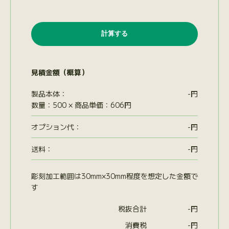
見積金額（概算）
製品本体：
-
円
数量：500 × 商品単価：606円
オプション代
：
-
円
送料：
-
円
彫刻加工範囲は30mm×30mm程度を想定した金額で
す
税抜合計
-
円
消費税
-
円