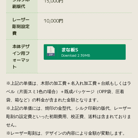
15,000円
刷版代
レーザー
10,000円
彫刻設定
費
本体デザ
まな板S
イン用フ
Download
2.39MB
ォーマッ
ト
※上記の単価は、木部の加工費＋名入れ加工費＋台紙もしくはラ
ベル（片面スミ1色の場合）＋既成パッケージ（OPP袋、圧着
袋、箱など）の料金が含まれた金額となります。
※上記の単価には、焼印の金型代、シルク印刷の版代、レーザー
彫刻の設定費といった初期費用、校正費、送料は含まれておりま
せん。
※レーザー彫刻は、デザインの内容により金額が変動します。