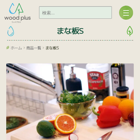
まな板S
ホーム
商品一覧
まな板S