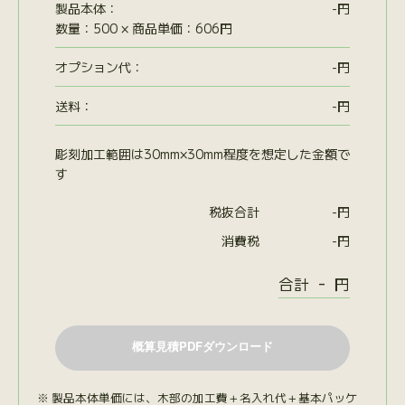
製品本体：
-
円
数量：500 × 商品単価：606円
オプション代
：
-
円
送料：
-
円
彫刻加工範囲は30mm×30mm程度を想定した金額で
す
税抜合計
-
円
消費税
-
円
-
合計
円
製品本体単価には、木部の加工費＋名入れ代＋基本パッケ