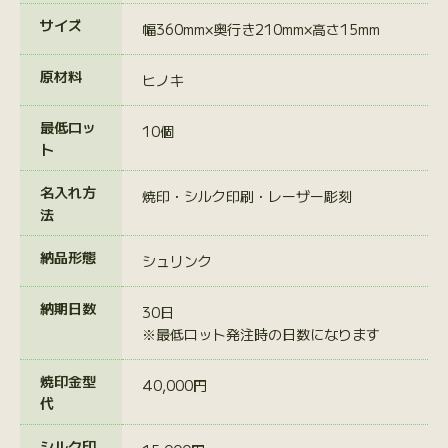
サイズ
幅360mm×奥行き210mm×高さ15mm
原材料
ヒノキ
最低ロッ
10個
ト
名入れ方
焼印・シルク印刷・レーザー彫刻
法
納品形態
シュリンク
納期日数
30日
※最低ロット発注時の日数になります
焼印金型
40,000円
代
シルク印