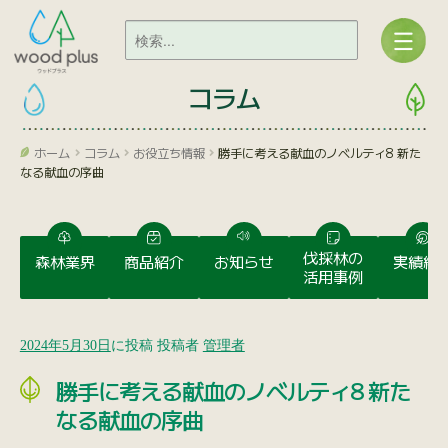
コラム
ホーム
コラム
お役立ち情報
勝手に考える献血のノベルティ8 新た
なる献血の序曲
伐採林の
森林業界
商品紹介
お知らせ
実績紹
活用事例
2024年5月30日
に投稿
投稿者
管理者
勝手に考える献血のノベルティ8 新た
なる献血の序曲