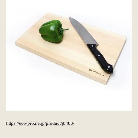
https://eco-pro.ne.jp/product/jb483/