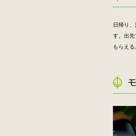
日帰り、
す。出先
もらえる