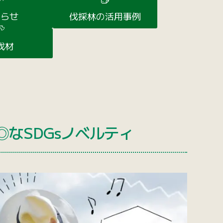
知らせ
伐採林の活用事例
伐材
なSDGsノベルティ