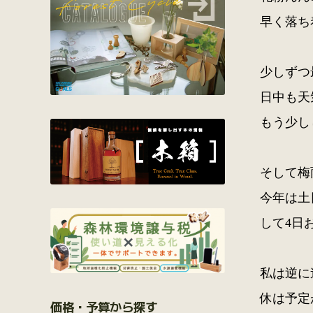
早く落ち
少しずつ
日中も天
もう少し
そして梅
今年は土
して4日
私は逆に
休は予定
価格・予算から探す