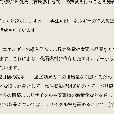
年で総額150兆円（官民あわせて）の投資を行うことを発
ざっくり説明しますと「1.再生可能エネルギーの導入促進」
構成されています。
可能エネルギーの導入促進……風力発電や太陽光発電な
ます。これにより、化石燃料に依存したエネルギーから
ています。
2削減目標の設定……温室効果ガスの排出量を削減するため
的な取り組みとして、気候変動枠組条約の下で、パリ協
型社会の構築……リサイクルや廃棄物の減量化などを通
どの製品については、リサイクル率を高めることで、資