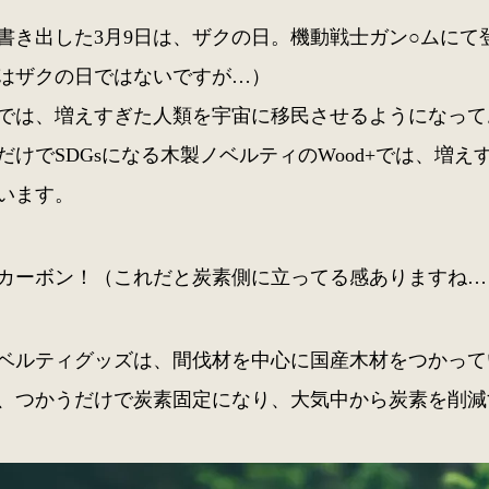
書き出した3月9日は、ザクの日。機動戦士ガン○ムにて
はザクの日ではないですが…）
では、増えすぎた人類を宇宙に移民させるようになって
だけでSDGsになる木製ノベルティのWood+では、増
います。
カーボン！（これだと炭素側に立ってる感ありますね…
ベルティグッズは、間伐材を中心に国産木材をつかって
、つかうだけで炭素固定になり、大気中から炭素を削減