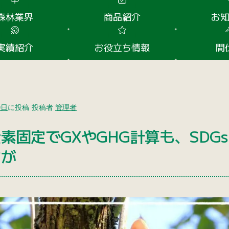
森林業界
商品紹介
お
実績紹介
お役立ち情報
間
0日
に投稿
投稿者
管理者
素固定でGXやGHG計算も、SD
さが