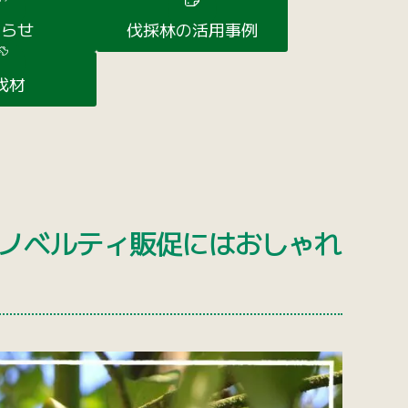
知らせ
伐採林の活用事例
伐材
Gsノベルティ販促にはおしゃれ