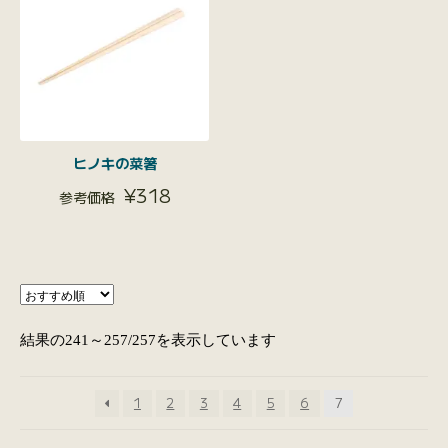
ヒノキの菜箸
¥
318
結果の241～257/257を表示しています
1
2
3
4
5
6
7