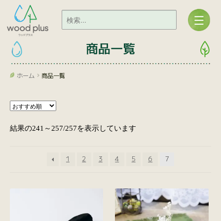
商品一覧
ホーム
商品一覧
結果の241～257/257を表示しています
1
2
3
4
5
6
7