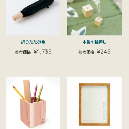
折りたたみ傘
木製１輪挿し
¥
1,735
¥
245