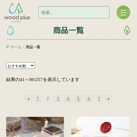
商品一覧
ホーム
商品一覧
結果の41～80/257を表示しています
1
2
3
4
5
6
7