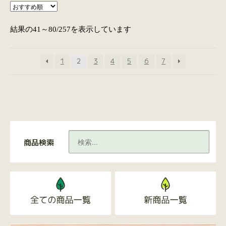
結果の41～80/257を表示しています
1
2
3
4
5
6
7
商品検索