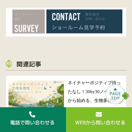
関連記事
ネイチャーポジティブ待っ
たなし！30by30ノベルティ
から始める、生物多様性・
TNFD対応の第一歩
自然と文化が魅力の山形を