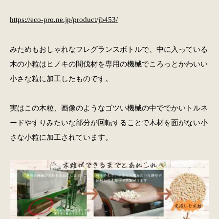
https://eco-pro.ne.jp/product/jb453/
みためもおしゃれなフレグランスボトルで、中に入っている
木の小粒はヒノキの間伐材を専用の機械でころっとかわいい
小さな粒に加工したものです。
実はこの木粒、画像のようなゴツい機械の中ででかいトルネ
ードやすりみたいな部分が回転することで木材を面がない小
さな小粒に加工されています。