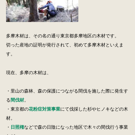
多摩木材は、その名の通り東京都多摩地区の木材です。
切った産地の証明が発行されて、初めて多摩木材といえま
す。
現在、多摩の木材は、
・里山の森林、森の保護につながる間伐を施した際に発生す
る
間伐材
。
・東京都の
花粉症対策事業
にて伐採した杉やヒノキなどの木
材。
・
日照権
などで森の日陰になった地区で木々の間伐行う事業