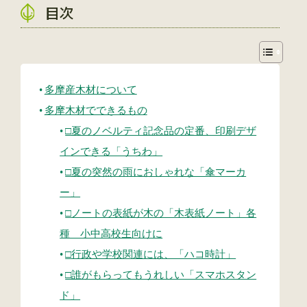
目次
多摩産木材について
多摩木材でできるもの
□夏のノベルティ記念品の定番、印刷デザ
インできる「うちわ」
□夏の突然の雨におしゃれな「傘マーカ
ー」
□ノートの表紙が木の「木表紙ノート」各
種 小中高校生向けに
□行政や学校関連には、「ハコ時計」
□誰がもらってもうれしい「スマホスタン
ド」