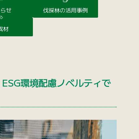
知らせ
伐採林の活用事例
伐材
・ESG環境配慮ノベルティで