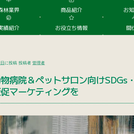
森林業界
商品紹介
お
実績紹介
お役立ち情報
間
1日
に投稿
投稿者
管理者
物病院＆ペットサロン向けSDGs
販促マーケティングを