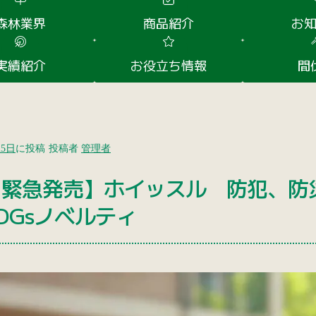
森林業界
商品紹介
お
実績紹介
お役立ち情報
間
25日
に投稿
投稿者
管理者
【緊急発売】ホイッスル 防犯、防
DGsノベルティ