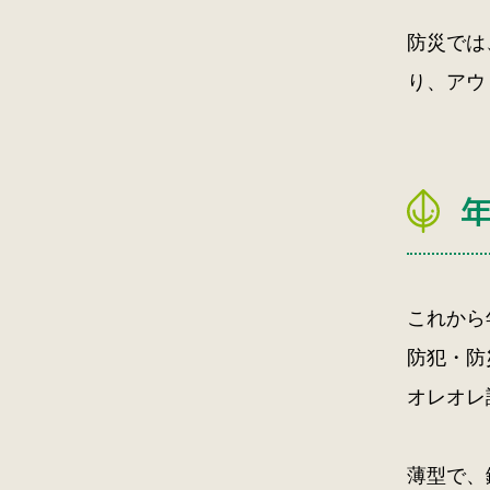
防災では
り、アウ
これから
防犯・防
オレオレ
薄型で、