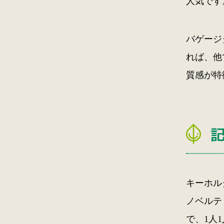
人気です
バゲージ
れば、他
質感が特
キーホル
ノベルテ
で、1人