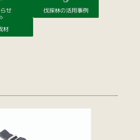
知らせ
伐採林の活用事例
伐材