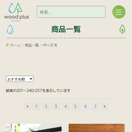
商品一覧
ホーム
商品一覧
ページ 6
結果の201～240/257を表示しています
1
2
3
4
5
6
7