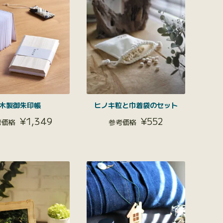
木製御朱印帳
ヒノキ粒と巾着袋のセット
¥
1,349
¥
552