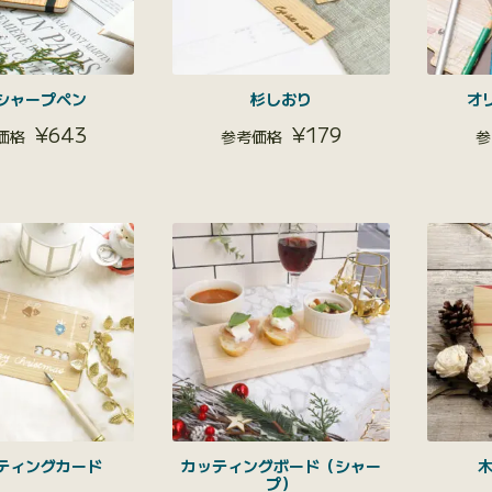
シャープペン
杉しおり
オ
¥
643
¥
179
ティングカード
カッティングボード（シャー
プ）