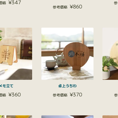
¥
347
¥
860
メモ立て
卓上うちわ
¥
360
¥
370