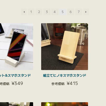
1
2
3
4
5
6
7
ット&スマホスタンド
組立てヒノキスマホスタンド
¥
349
¥
415