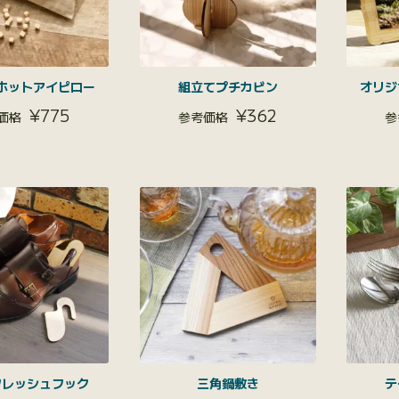
ホットアイピロー
組立てプチカビン
オリジ
¥
775
¥
362
フレッシュフック
三角鍋敷き
テ