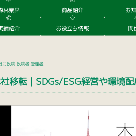
森林業界
商品紹介
お
実績紹介
お役立ち情報
間
日
に投稿
投稿者
管理者
社移転｜SDGs/ESG経営や環